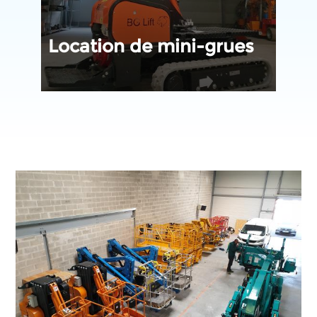
Mat
Location de mini-grues
man