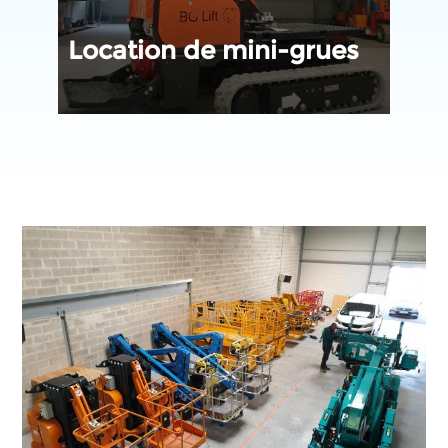
Mat
Location de mini-grues
man